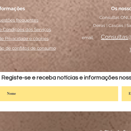
nformações
Os nos
Consultas ONLI
uestões frequentes
Oeiras | Cascais | S
e Condições dos Serviços
Consultas
email:
 de Privacidade e cookies
ão de conflitos de consumo
Registe-se e receba notícias e informações noss