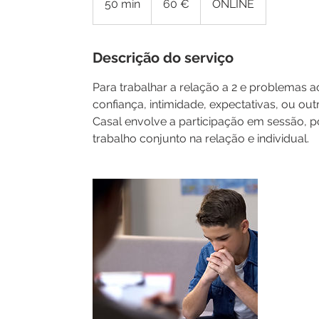
50 min
5
60 €
ONLINE
0
m
i
Descrição do serviço
n
Para trabalhar a relação a 2 e problemas 
confiança, intimidade, expectativas, ou out
Casal envolve a participação em sessão, 
trabalho conjunto na relação e individual.